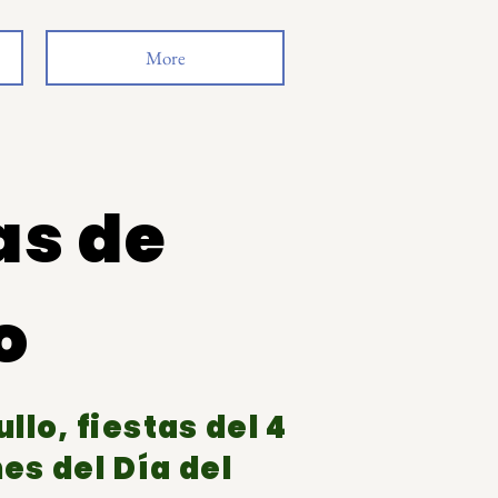
More
as de
o
lo, fiestas del 4
es del Día del