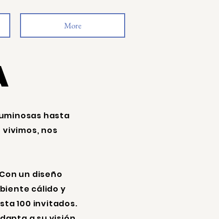
More
A
luminosas hasta
 vivimos, nos
 Con un diseño
iente cálido y
sta 100 invitados.
adapta a su visión.